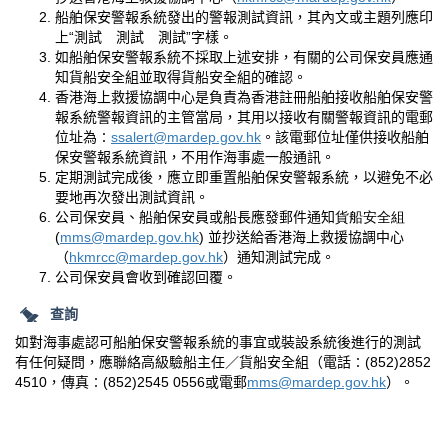
船舶保安警報系統發出的警報測試資訊，其內文或主題列應印
上“測試 測試 測試”字樣。
如船舶保安警報系統不採取上述安排，有關的公司保安員應通
知貨船安全組並取得貨船安全組的確認。
香港海上救援協調中心是負責為香港註冊船舶接收船舶保安警
報系統警報資訊的主管當局，其用以接收有關警報資訊的電郵
位址為∶
ssalert@mardep.gov.hk
。該電郵位址僅供接收船舶
保安警報系統資訊，不用作海事處一般通訊。
定期測試完成後，應立即重置船舶保安警報系統，以避免不必
要地再次發出測試資訊。
公司保安員、船舶保安員或船長應發郵件通知
貨船安全組
(
mms@mardep.gov.hk
)
並抄送給香港海上救援協調中心
（
hkmrcc@mardep.gov.hk
）通知測試完成。
公司保安員會收到確認回覆。
查詢
如對海事處認可船舶保安警報系統的事宜或裝設系統後進行的測試
有任何疑問，應聯絡高級驗船主任／貨船安全組（電話∶
(852)2852
4510
，傳真∶
(852)2545 0556
或電郵
mms@mardep.gov.hk
）。