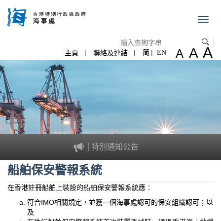
跳至內容
切
換
導
A
A
航
A
主頁
聯絡及連結
简
EN
特別通知公告
船舶保安警報系統
在香港註冊船舶上裝設的船舶保安警報系統應∶
符合
IMO
相關規定，並獲一個海事處認可的保安組織認可；以
及