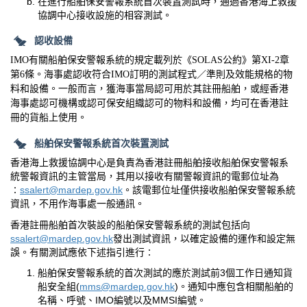
在進行船舶保安警報系統首次裝置測試時，通過香港海上救援
協調中心接收設施的相容測試。
認收設備
IMO
有關船舶保安警報系統的規定載列於《
SOLAS
公約》第
XI-2
章
第
6
條。海事處認收符合
IMO
訂明的測試程式／準則及效能規格的物
料和設備。一般而言，獲海事當局認可用於其註冊船舶，或經香港
海事處認可機構或認可保安組織認可的物料和設備，均可在香港註
冊的貨船上使用。
船舶保安警報系統首次裝置測試
香港海上救援協調中心是負責為香港註冊船舶接收船舶保安警報系
統警報資訊的主管當局，其用以接收有關警報資訊的電郵位址為
∶
ssalert@mardep.gov.hk
。該電郵位址僅供接收船舶保安警報系統
資訊，不用作海事處一般通訊。
香港註冊船舶首次裝設的船舶保安警報系統的測試包括向
ssalert@mardep.gov.hk
發出測試資訊，以確定設備的運作和設定無
誤。有關測試應依下述指引進行∶
船舶保安警報系統的首次測試的應於測試前
3
個工作日通知貨
船安全組
(
mms@mardep.gov.hk
)
。通知中應包含相關船舶的
名稱、呼號、
IMO
編號以及
MMSI
編號。