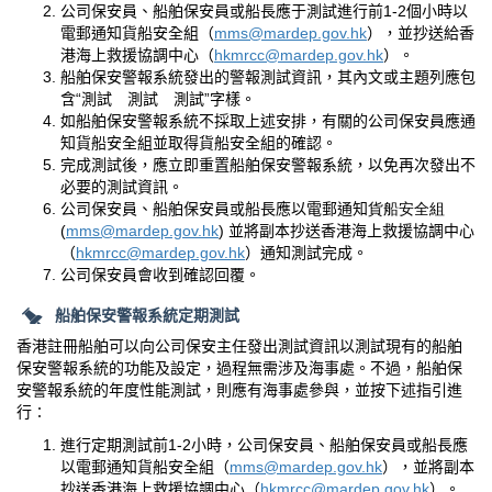
公司保安員、船舶保安員或船長應于測試進行前
1-2
個小時以
電郵通知貨船安全組（
mms@mardep.gov.hk
），並抄送給香
港海上救援協調中心（
hkmrcc@mardep.gov.hk
）。
船舶保安警報系統發出的警報測試資訊，其內文或主題列應包
含“測試 測試 測試”字樣。
如船舶保安警報系統不採取上述安排，有關的公司保安員應通
知貨船安全組並取得貨船安全組的確認。
完成測試後，應立即重置船舶保安警報系統，以免再次發出不
必要的測試資訊。
公司保安員、船舶保安員或船長應以電郵通知
貨船安全組
(
mms@mardep.gov.hk
)
並將副本抄送香港海上救援協調中心
（
hkmrcc@mardep.gov.hk
）通知測試完成。
公司保安員會收到確認回覆。
船舶保安警報系統定期測試
香港註冊船舶可以向公司保安主任發出測試資訊以測試現有的船舶
保安警報系統的功能及設定，過程無需涉及海事處。不過，船舶保
安警報系統的年度性能測試，則應有海事處參與，並按下述指引進
行∶
進行定期測試前
1-2
小時，公司保安員、船舶保安員或船長應
以電郵通知貨船安全組（
mms@mardep.gov.hk
），並將副本
抄送香港海上救援協調中心（
hkmrcc@mardep.gov.hk
）。